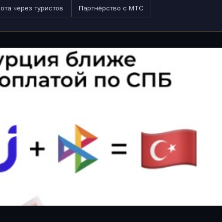
ота через туристов
Партнёрство с МТС