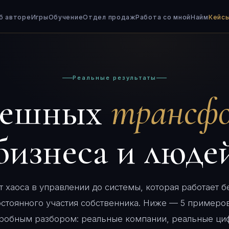
б авторе
Игры
Обучение
Отдел продаж
Работа со мной
Найм
Кейс
Реальные результаты
спешных
трансф
бизнеса и люде
т хаоса в управлении до системы, которая работает б
остоянного участия собственника. Ниже — 5 примеров
робным разбором: реальные компании, реальные ци