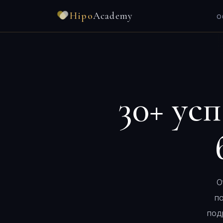
Hipo
Academy
О
30+ у
О
п
под