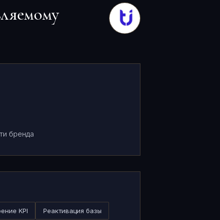
вляемому
ти бренда
ение KPI
Реактивация базы