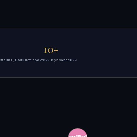
10+
спания, Бали
лет практики в управлении