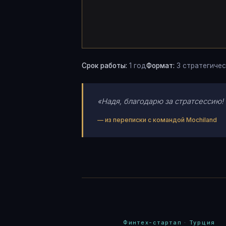
Срок работы:
1 год
Формат:
3 стратегичес
«Надя, благодарю за стратсессию!
— из переписки с командой Mochiland
Финтех-стартап · Турция