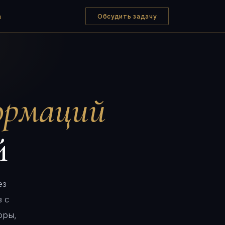
Обсудить задачу
ы
ормаций
й
ез
 с
фры,