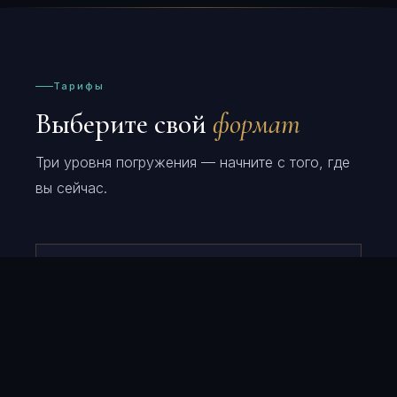
Тарифы
Выберите свой
формат
Три уровня погружения — начните с того, где
вы сейчас.
ТАРИФ · НАЧАЛО
Основа
Фундаментальные основы управления. Первые
3 модуля — стартовая точка для тех, кто только
входит в роль руководителя.